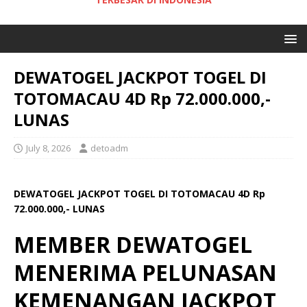
DEWATOGEL JACKPOT TOGEL DI
TOTOMACAU 4D Rp 72.000.000,-
LUNAS
July 8, 2026
detoadm
DEWATOGEL JACKPOT TOGEL DI TOTOMACAU 4D Rp
72.000.000,- LUNAS
MEMBER DEWATOGEL
MENERIMA PELUNASAN
KEMENANGAN JACKPOT