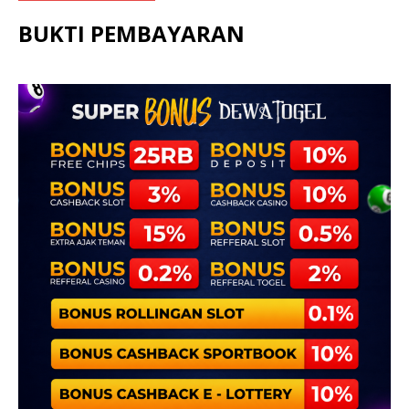
BUKTI PEMBAYARAN