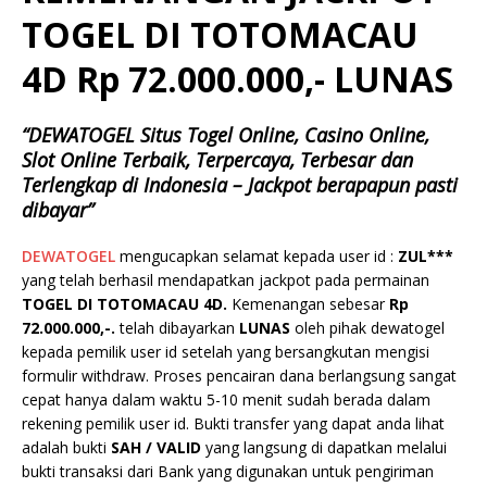
TOGEL DI TOTOMACAU
4D Rp 72.000.000,- LUNAS
“DEWATOGEL Situs Togel Online, Casino Online,
Slot Online Terbaik, Terpercaya, Terbesar dan
Terlengkap di Indonesia – Jackpot berapapun pasti
dibayar”
DEWATOGEL
mengucapkan selamat kepada user id :
ZUL***
yang telah berhasil mendapatkan jackpot pada permainan
TOGEL DI TOTOMACAU 4D.
Kemenangan sebesar
Rp
72.000.000,-.
telah dibayarkan
LUNAS
oleh pihak dewatogel
kepada pemilik user id setelah yang bersangkutan mengisi
formulir withdraw. Proses pencairan dana berlangsung sangat
cepat hanya dalam waktu 5-10 menit sudah berada dalam
rekening pemilik user id. Bukti transfer yang dapat anda lihat
adalah bukti
SAH / VALID
yang langsung di dapatkan melalui
bukti transaksi dari Bank yang digunakan untuk pengiriman