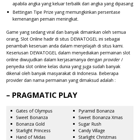
apabila angka yang keluar terbalik dari angka yang dipasang
Bettingan Tipe Prize yang memungkinkan persentase
kemenangan pemain meningkat.
Game yang sedang viral dan banyak dimainkan oleh semua
orang, Slot Online hadir di situs DEWATOGEL ini sebagai
penambah keseruan anda dalam menjelajah di situs kami.
Keseriusan DEWATOGEL dalam menyediakan permainan slot
online diwujudkan dalam kerjasamanya dengan
provider
/
penyedia slot online kelas dunia yang juga sudah banyak
dikenal oleh banyak masyarakat di Indonesia. Beberapa
provider dan nama permainan yang dimaksud adalah :
– PRAGMATIC PLAY
Gates of Olympus
Pyramid Bonanza
Sweet Bonanza
Sweet Bonanza Xmas
Bonanza Gold
Sugar Rush
Starlight Princess
Candy Village
Hand of Midas
Starlight Christmas