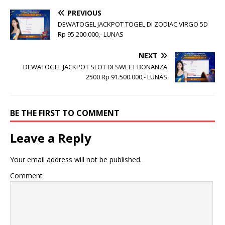
PREVIOUS
DEWATOGEL JACKPOT TOGEL DI ZODIAC VIRGO 5D
Rp 95.200.000,- LUNAS
NEXT
DEWATOGEL JACKPOT SLOT DI SWEET BONANZA
2500 Rp 91.500.000,- LUNAS
BE THE FIRST TO COMMENT
Leave a Reply
Your email address will not be published.
Comment