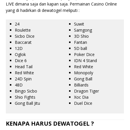
LIVE dimana saja dan kapan saja. Permainan Casino Online
yang di hadirkan di dewatogel meliputi :
24
Suwit
Roulette
Samgong
Sicbo Dice
3D Shio
Baccarat
Fantan
12D
5D ball
Oglok
Poker Dice
Dice 6
IDN 4 Stand
Head Tail
Red White
Red White
Monopoly
24D Spin
Gong Ball
48D
Billiards
Bingo Sicbo
Dragon Tiger
Shio Fights
Xoc Dia
Gong Ball Jitu
Duel Dice
KENAPA HARUS DEWATOGEL ?