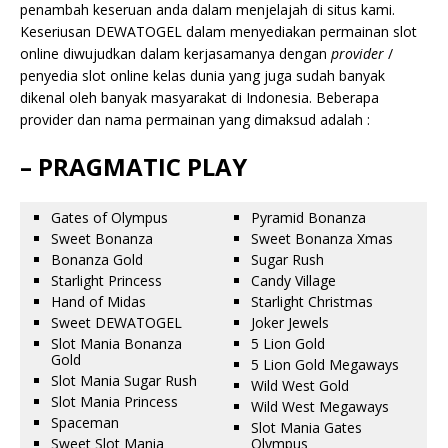
penambah keseruan anda dalam menjelajah di situs kami.
Keseriusan DEWATOGEL dalam menyediakan permainan slot
online diwujudkan dalam kerjasamanya dengan
provider
/
penyedia slot online kelas dunia yang juga sudah banyak
dikenal oleh banyak masyarakat di Indonesia. Beberapa
provider dan nama permainan yang dimaksud adalah :
– PRAGMATIC PLAY
Gates of Olympus
Pyramid Bonanza
Sweet Bonanza
Sweet Bonanza Xmas
Bonanza Gold
Sugar Rush
Starlight Princess
Candy Village
Hand of Midas
Starlight Christmas
Sweet DEWATOGEL
Joker Jewels
Slot Mania Bonanza
5 Lion Gold
Gold
5 Lion Gold Megaways
Slot Mania Sugar Rush
Wild West Gold
Slot Mania Princess
Wild West Megaways
Spaceman
Slot Mania Gates
Sweet Slot Mania
Olympus