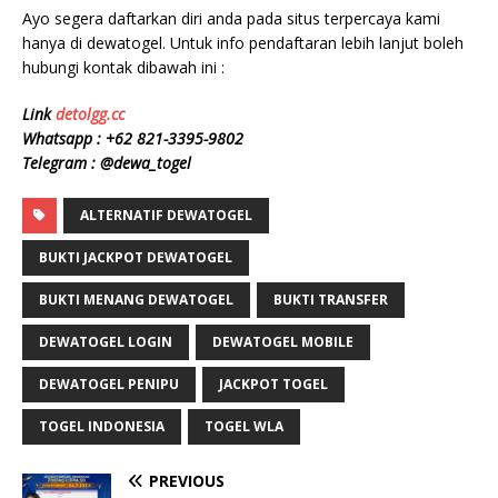
Ayo segera daftarkan diri anda pada situs terpercaya kami
hanya di dewatogel. Untuk info pendaftaran lebih lanjut boleh
hubungi kontak dibawah ini :
Link
detolgg.cc
Whatsapp :
+62 8
21-3395-9802
Telegram : @dewa_togel
ALTERNATIF DEWATOGEL
BUKTI JACKPOT DEWATOGEL
BUKTI MENANG DEWATOGEL
BUKTI TRANSFER
DEWATOGEL LOGIN
DEWATOGEL MOBILE
DEWATOGEL PENIPU
JACKPOT TOGEL
TOGEL INDONESIA
TOGEL WLA
PREVIOUS