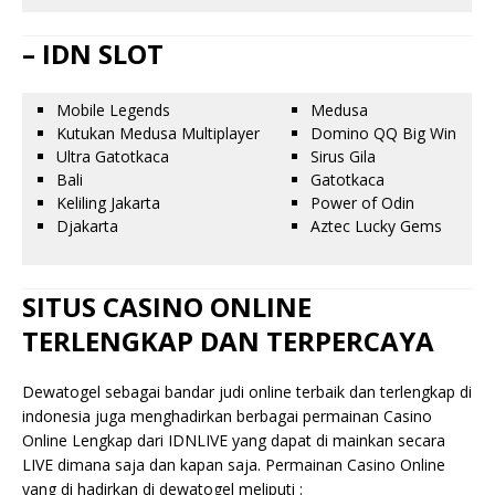
– IDN SLOT
Mobile Legends
Medusa
Kutukan Medusa Multiplayer
Domino QQ Big Win
Ultra Gatotkaca
Sirus Gila
Bali
Gatotkaca
Keliling Jakarta
Power of Odin
Djakarta
Aztec Lucky Gems
SITUS CASINO ONLINE
TERLENGKAP DAN TERPERCAYA
Dewatogel sebagai bandar judi online terbaik dan terlengkap di
indonesia juga menghadirkan berbagai permainan Casino
Online Lengkap dari IDNLIVE yang dapat di mainkan secara
LIVE dimana saja dan kapan saja. Permainan Casino Online
yang di hadirkan di dewatogel meliputi :