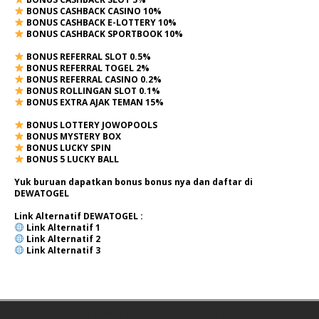
BONUS CASHBACK CASINO 10%
BONUS CASHBACK E-LOTTERY 10%
BONUS CASHBACK SPORTBOOK 10%
BONUS REFERRAL SLOT 0.5%
BONUS REFERRAL TOGEL 2%
BONUS REFERRAL CASINO 0.2%
BONUS ROLLINGAN SLOT 0.1%
BONUS EXTRA AJAK TEMAN 15%
BONUS LOTTERY JOWOPOOLS
BONUS MYSTERY BOX
BONUS LUCKY SPIN
BONUS 5 LUCKY BALL
Yuk buruan dapatkan bonus bonus nya dan daftar di
DEWATOGEL
Link Alternatif
DEWATOGEL
:
Link Alternatif 1
Link Alternatif 2
Link Alternatif 3
Copyright © 2026 | WordPress Theme by
MH Themes