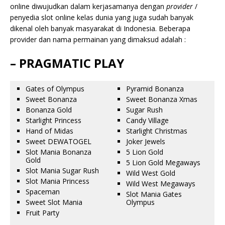
online diwujudkan dalam kerjasamanya dengan
provider
/
penyedia slot online kelas dunia yang juga sudah banyak
dikenal oleh banyak masyarakat di Indonesia. Beberapa
provider dan nama permainan yang dimaksud adalah :
– PRAGMATIC PLAY
Gates of Olympus
Pyramid Bonanza
Sweet Bonanza
Sweet Bonanza Xmas
Bonanza Gold
Sugar Rush
Starlight Princess
Candy Village
Hand of Midas
Starlight Christmas
Sweet DEWATOGEL
Joker Jewels
Slot Mania Bonanza
5 Lion Gold
Gold
5 Lion Gold Megaways
Slot Mania Sugar Rush
Wild West Gold
Slot Mania Princess
Wild West Megaways
Spaceman
Slot Mania Gates
Sweet Slot Mania
Olympus
Fruit Party