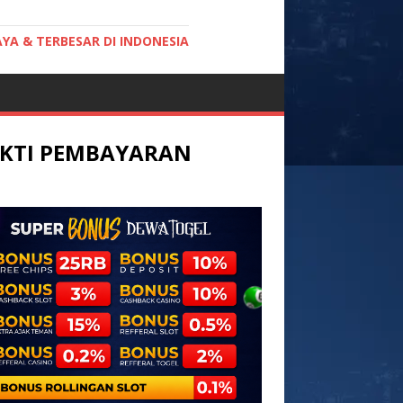
YA & TERBESAR DI INDONESIA
KTI PEMBAYARAN