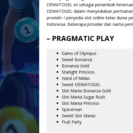
DEWATOGEL ini sebagai penambah keseruan a
DEWATOGEL dalam menyediakan permainan s
provider
/ penyedia slot online kelas dunia 
Indonesia. Beberapa provider dan nama per
– PRAGMATIC PLAY
Gates of Olympus
Sweet Bonanza
Bonanza Gold
Starlight Princess
Hand of Midas
Sweet DEWATOGEL
Slot Mania Bonanza Gold
Slot Mania Sugar Rush
Slot Mania Princess
Spaceman
Sweet Slot Mania
Fruit Party