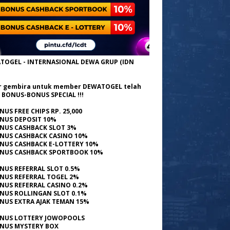
TOGEL - INTERNASIONAL DEWA GRUP (IDN
r gembira untuk member DEWATOGEL telah
r
BONUS-BONUS SPECIAL
!!!
US FREE CHIPS RP. 25,000
NUS DEPOSIT 10%
NUS CASHBACK SLOT 3%
NUS CASHBACK CASINO 10%
NUS CASHBACK E-LOTTERY 10%
NUS CASHBACK SPORTBOOK 10%
NUS REFERRAL SLOT 0.5%
NUS REFERRAL TOGEL 2%
NUS REFERRAL CASINO 0.2%
NUS ROLLINGAN SLOT 0.1%
NUS EXTRA AJAK TEMAN 15%
NUS LOTTERY JOWOPOOLS
NUS MYSTERY BOX