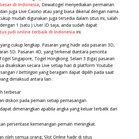
rbesar di Indonesia
, Dewatogel menyediakan permainan
k dan juga Live Casino atau yang biasa dikenal dengan nama
g cukup mudah digunakan juga tersedia dalam situs ini, salah
dengan 1 (satu ) User ID saja, anda sudah dapat
itus judi online terbaik di Indonesia
ini.
ang cukup lengkap. Pasaran yang hadir ada pasaran 3D,
ran 5D. Pasaran 4D, yang terkenal diantara pencinta
gel Singapore, Togel Hongkong. Selain 3 (tiga) pasaran
a disaksikan secara Live setiap hari di platform Youtube
pasangan /
bettingan
yang beragam dapat dipilih pada saat
ng dimaksud antara lain :
ah terbesar
an diskon pada pemain setiap pemasangan
 dapat dimenangkan apabila angka yang keluar terbalik dari
nkan persentase kemenangan pemain meningkat.
 oleh semua orang, Slot Online hadir di situs