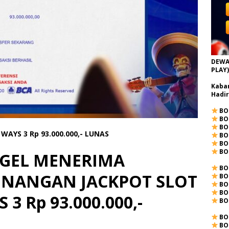
DEWA
PLAY)
Kaba
Hadi
BON
BO
BO
AYS 3 Rp 93.000.000,- LUNAS
BO
BO
BO
GEL MENERIMA
BO
NANGAN JACKPOT SLOT
BO
BO
BO
3 Rp 93.000.000,-
BO
BO
BO