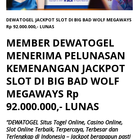
DEWATOGEL JACKPOT SLOT DI BIG BAD WOLF MEGAWAYS
Rp 92.000.000,- LUNAS
MEMBER DEWATOGEL
MENERIMA PELUNASAN
KEMENANGAN JACKPOT
SLOT DI BIG BAD WOLF
MEGAWAYS Rp
92.000.000,- LUNAS
“DEWATOGEL Situs Togel Online, Casino Online,
Slot Online Terbaik, Terpercaya, Terbesar dan
Terlengkap di Indonesia – Jackpot berapapun pasti