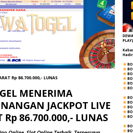
DEWA
PLAY)
Kaba
Hadi
BON
BO
BO
AT Rp 86.700.000,- LUNAS
BO
BO
BO
GEL MENERIMA
BO
NANGAN JACKPOT LIVE
BO
BO
BO
Rp 86.700.000,- LUNAS
BO
BO
BO
no Online, Slot Online Terbaik, Terpercaya,