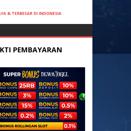
YA & TERBESAR DI INDONESIA
KTI PEMBAYARAN