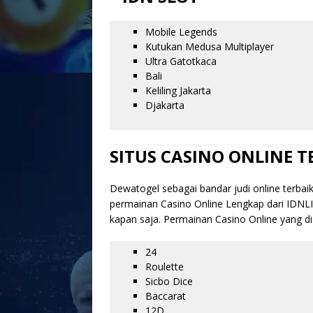
Mobile Legends
Kutukan Medusa Multiplayer
Ultra Gatotkaca
Bali
Keliling Jakarta
Djakarta
SITUS CASINO ONLINE 
Dewatogel sebagai bandar judi online terbai
permainan Casino Online Lengkap dari IDNLI
kapan saja. Permainan Casino Online yang di 
24
Roulette
Sicbo Dice
Baccarat
12D