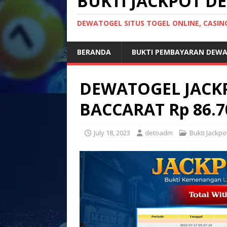
BUKTI JACKPOT D
DEWATOGEL SITUS TOGEL ONLINE, CASINO
BERANDA
BUKTI PEMBAYARAN DEW
DEWATOGEL JACKP
BACCARAT Rp 86.7
July 18, 2023
detoadm
Bukti Jack