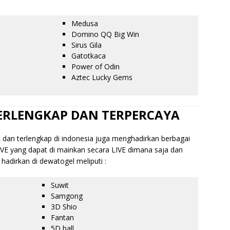
Medusa
Domino QQ Big Win
Sirus Gila
Gatotkaca
Power of Odin
Aztec Lucky Gems
TERLENGKAP DAN TERPERCAYA
k dan terlengkap di indonesia juga menghadirkan berbagai
VE yang dapat di mainkan secara LIVE dimana saja dan
hadirkan di dewatogel meliputi :
Suwit
Samgong
3D Shio
Fantan
5D ball