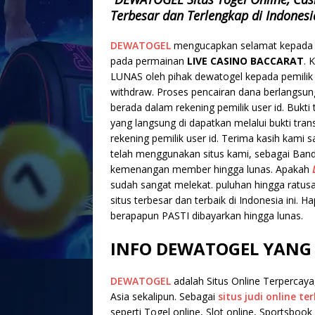
Terbesar dan Terlengkap di Indonesi
DEWATOGEL
mengucapkan selamat kepada u
pada permainan
LIVE CASINO BACCARAT
. 
LUNAS oleh pihak dewatogel kepada pemilik u
withdraw. Proses pencairan dana berlangsu
berada dalam rekening pemilik user id. Bukti 
yang langsung di dapatkan melalui bukti tra
rekening pemilik user id. Terima kasih ka
telah menggunakan situs kami, sebagai Ba
kemenangan member hingga lunas. Apakah
sudah sangat melekat. puluhan hingga rat
situs terbesar dan terbaik di Indonesia ini
berapapun PASTI dibayarkan hingga lunas.
INFO DEWATOGEL YANG 
DEWATOGEL
adalah Situs Online Terpercaya
Asia sekalipun. Sebagai
situs judi online te
seperti Togel online, Slot online, Sportsboo