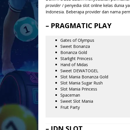
provider
/ penyedia slot online kelas dunia 
Indonesia. Beberapa provider dan nama per
– PRAGMATIC PLAY
Gates of Olympus
Sweet Bonanza
Bonanza Gold
Starlight Princess
Hand of Midas
Sweet DEWATOGEL
Slot Mania Bonanza Gold
Slot Mania Sugar Rush
Slot Mania Princess
Spaceman
Sweet Slot Mania
Fruit Party
– IDN SLOT