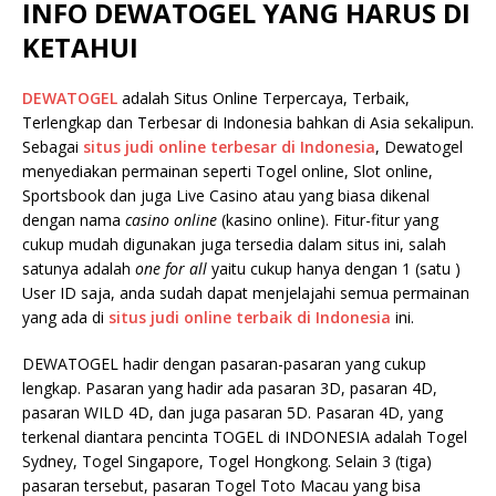
INFO DEWATOGEL YANG HARUS DI
KETAHUI
DEWATOGEL
adalah Situs Online Terpercaya, Terbaik,
Terlengkap dan Terbesar di Indonesia bahkan di Asia sekalipun.
Sebagai
situs judi online terbesar di Indonesia
, Dewatogel
menyediakan permainan seperti Togel online, Slot online,
Sportsbook dan juga Live Casino atau yang biasa dikenal
dengan nama
casino online
(kasino online). Fitur-fitur yang
cukup mudah digunakan juga tersedia dalam situs ini, salah
satunya adalah
one for all
yaitu cukup hanya dengan 1 (satu )
User ID saja, anda sudah dapat menjelajahi semua permainan
yang ada di
situs judi online terbaik di Indonesia
ini.
DEWATOGEL hadir dengan pasaran-pasaran yang cukup
lengkap. Pasaran yang hadir ada pasaran 3D, pasaran 4D,
pasaran WILD 4D, dan juga pasaran 5D. Pasaran 4D, yang
terkenal diantara pencinta TOGEL di INDONESIA adalah Togel
Sydney, Togel Singapore, Togel Hongkong. Selain 3 (tiga)
pasaran tersebut, pasaran Togel Toto Macau yang bisa