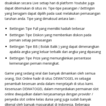
disaksikan secara Live setiap hari di platform Youtube juga
dapat ditemukan di situs ini. Tipe-tipe pasangan /
bettingan
yang beragam dapat dipilih pada saat melakukan pemasangan
taruhan anda. Tipe yang dimaksud antara lain :
Bettingan Tipe Full yang memiliki hadiah terbesar
Bettingan Tipe Diskon yang memberikan diskon pada
pemain setiap pemasangan
Bettingan Tipe BB ( Bolak Balik ) yang dapat dimenangkan
apabila angka yang keluar terbalik dari angka yang dipasang
Bettingan Tipe Prize yang memungkinkan persentase
kemenangan pemain meningkat.
Game yang sedang viral dan banyak dimainkan oleh semua
orang, Slot Online hadir di situs DEWATOGEL ini sebagai
penambah keseruan anda dalam menjelajah di situs kami.
Keseriusan DEWATOGEL dalam menyediakan permainan slot
online diwujudkan dalam kerjasamanya dengan
provider
/
penyedia slot online kelas dunia yang juga sudah banyak
dikenal oleh banyak masyarakat di Indonesia. Beberapa