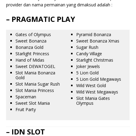
provider dan nama permainan yang dimaksud adalah :
– PRAGMATIC PLAY
Gates of Olympus
Pyramid Bonanza
Sweet Bonanza
Sweet Bonanza Xmas
Bonanza Gold
Sugar Rush
Starlight Princess
Candy Village
Hand of Midas
Starlight Christmas
Sweet DEWATOGEL
Joker Jewels
Slot Mania Bonanza
5 Lion Gold
Gold
5 Lion Gold Megaways
Slot Mania Sugar Rush
Wild West Gold
Slot Mania Princess
Wild West Megaways
Spaceman
Slot Mania Gates
Sweet Slot Mania
Olympus
Fruit Party
– IDN SLOT