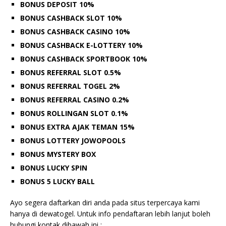
BONUS DEPOSIT 10%
BONUS CASHBACK SLOT 10%
BONUS CASHBACK CASINO 10%
BONUS CASHBACK E-LOTTERY 10%
BONUS CASHBACK SPORTBOOK 10%
BONUS REFERRAL SLOT 0.5%
BONUS REFERRAL TOGEL 2%
BONUS REFERRAL CASINO 0.2%
BONUS ROLLINGAN SLOT 0.1%
BONUS EXTRA AJAK TEMAN 15%
BONUS LOTTERY JOWOPOOLS
BONUS MYSTERY BOX
BONUS LUCKY SPIN
BONUS 5 LUCKY BALL
Ayo segera daftarkan diri anda pada situs terpercaya kami
hanya di dewatogel. Untuk info pendaftaran lebih lanjut boleh
hubungi kontak dibawah ini :