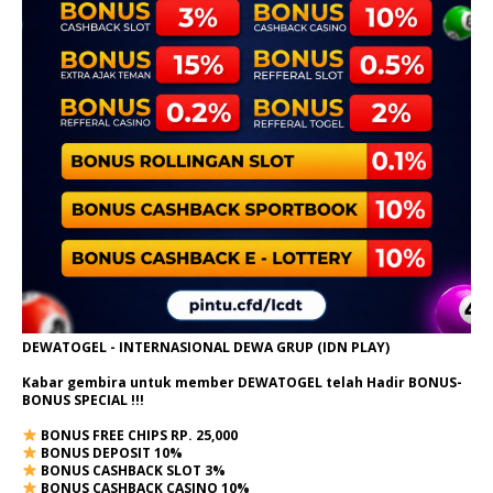
DEWATOGEL - INTERNASIONAL DEWA GRUP (IDN PLAY)
Kabar gembira untuk member DEWATOGEL telah Hadir
BONUS-
BONUS SPECIAL
!!!
BONUS FREE CHIPS RP. 25,000
BONUS DEPOSIT 10%
BONUS CASHBACK SLOT 3%
BONUS CASHBACK CASINO 10%