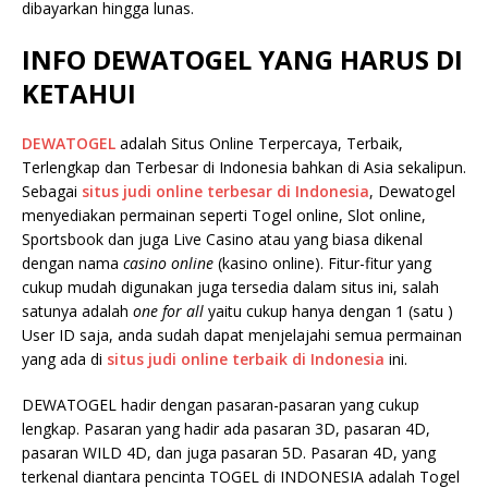
dibayarkan hingga lunas.
INFO DEWATOGEL YANG HARUS DI
KETAHUI
DEWATOGEL
adalah Situs Online Terpercaya, Terbaik,
Terlengkap dan Terbesar di Indonesia bahkan di Asia sekalipun.
Sebagai
situs judi online terbesar di Indonesia
, Dewatogel
menyediakan permainan seperti Togel online, Slot online,
Sportsbook dan juga Live Casino atau yang biasa dikenal
dengan nama
casino online
(kasino online). Fitur-fitur yang
cukup mudah digunakan juga tersedia dalam situs ini, salah
satunya adalah
one for all
yaitu cukup hanya dengan 1 (satu )
User ID saja, anda sudah dapat menjelajahi semua permainan
yang ada di
situs judi online terbaik di Indonesia
ini.
DEWATOGEL hadir dengan pasaran-pasaran yang cukup
lengkap. Pasaran yang hadir ada pasaran 3D, pasaran 4D,
pasaran WILD 4D, dan juga pasaran 5D. Pasaran 4D, yang
terkenal diantara pencinta TOGEL di INDONESIA adalah Togel