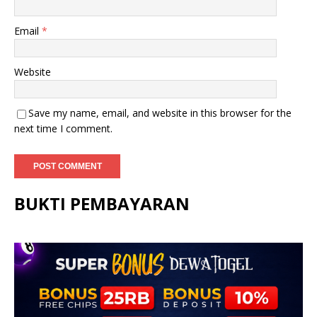
Email
*
Website
Save my name, email, and website in this browser for the
next time I comment.
BUKTI PEMBAYARAN