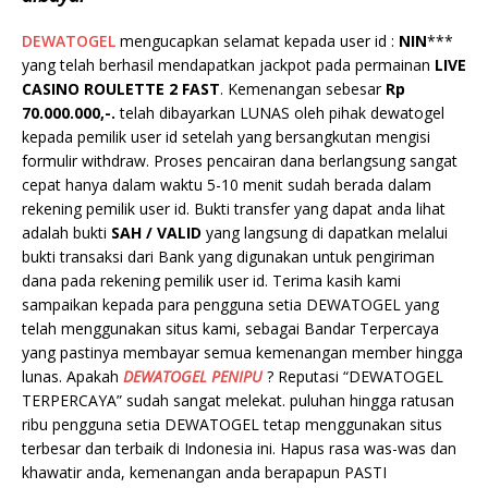
DEWATOGEL
mengucapkan selamat kepada user id :
NIN
***
yang telah berhasil mendapatkan jackpot pada permainan
LIVE
CASINO ROULETTE 2 FAST
. Kemenangan sebesar
Rp
70.000.000,-.
telah dibayarkan LUNAS oleh pihak dewatogel
kepada pemilik user id setelah yang bersangkutan mengisi
formulir withdraw. Proses pencairan dana berlangsung sangat
cepat hanya dalam waktu 5-10 menit sudah berada dalam
rekening pemilik user id. Bukti transfer yang dapat anda lihat
adalah bukti
SAH / VALID
yang langsung di dapatkan melalui
bukti transaksi dari Bank yang digunakan untuk pengiriman
dana pada rekening pemilik user id. Terima kasih kami
sampaikan kepada para pengguna setia DEWATOGEL yang
telah menggunakan situs kami, sebagai Bandar Terpercaya
yang pastinya membayar semua kemenangan member hingga
lunas. Apakah
DEWATOGEL PENIPU
? Reputasi “DEWATOGEL
TERPERCAYA” sudah sangat melekat. puluhan hingga ratusan
ribu pengguna setia DEWATOGEL tetap menggunakan situs
terbesar dan terbaik di Indonesia ini. Hapus rasa was-was dan
khawatir anda, kemenangan anda berapapun PASTI