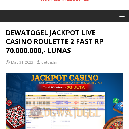
DEWATOGEL JACKPOT LIVE
CASINO ROULETTE 2 FAST RP
70.000.000,- LUNAS
May 31, 2023
detoadm