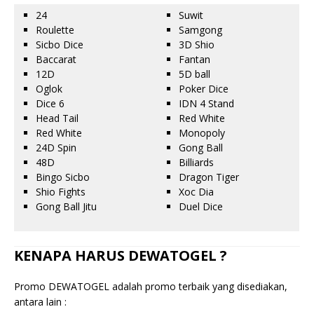
24
Suwit
Roulette
Samgong
Sicbo Dice
3D Shio
Baccarat
Fantan
12D
5D ball
Oglok
Poker Dice
Dice 6
IDN 4 Stand
Head Tail
Red White
Red White
Monopoly
24D Spin
Gong Ball
48D
Billiards
Bingo Sicbo
Dragon Tiger
Shio Fights
Xoc Dia
Gong Ball Jitu
Duel Dice
KENAPA HARUS DEWATOGEL ?
Promo DEWATOGEL adalah promo terbaik yang disediakan,
antara lain :