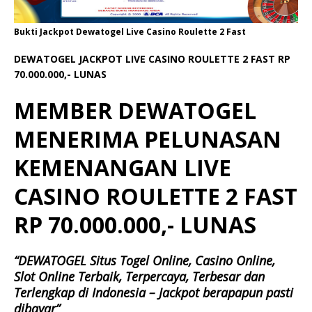
Bukti Jackpot Dewatogel Live Casino Roulette 2 Fast
DEWATOGEL JACKPOT LIVE CASINO ROULETTE 2 FAST RP
70.000.000,- LUNAS
MEMBER DEWATOGEL
MENERIMA PELUNASAN
KEMENANGAN LIVE
CASINO ROULETTE 2 FAST
RP 70.000.000,- LUNAS
“DEWATOGEL Situs Togel Online, Casino Online,
Slot Online Terbaik, Terpercaya, Terbesar dan
Terlengkap di Indonesia – Jackpot berapapun pasti
dibayar”